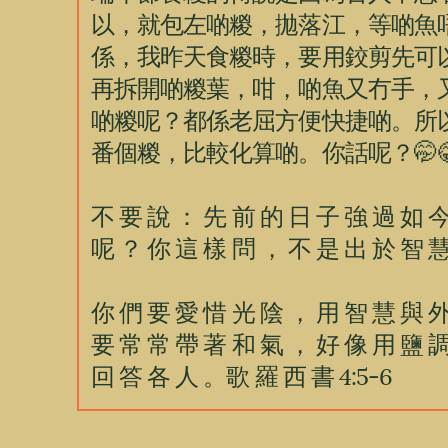
以，就包左啲糉，拋落江，等啲魚
係，我昨天食糉時，要用鉸剪先可
再拆開啲糉葉，咁，啲魚又冇手，
啲糉呢？都係老屈方便快捷啲。所
番個糉，比較化算啲。你話呢？🤭
不 要 說 ： 先 前 的 日 子 強 過 如 今
呢 ？ 你 這 樣 問 ， 不 是 出 於 智 慧 
你 們 要 愛 惜 光 陰 ， 用 智 慧 與 外
要 常 常 帶 著 和 氣 ， 好 像 用 鹽 調
回 答 各 人 。歌 羅 西 書 4:5-6