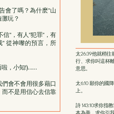
告會了嗎？為什麽"山
海灘玩？
信"，有人"犯罪"，有
我" 從神嚟的預言，所
太26:39他就
行、求你叫這杯
啦，小知!)……
意思。
我們會不會用很多藉口
太6:10 願你
上。
，而不是用信心去信靠
詩 143:10求
本為善．求你引