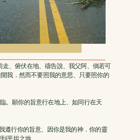
稍往前走、俯伏在地、禱告說、我父阿、倘若可
離開我．然而不要照我的意思、只要照你的
的國降臨。願你的旨意行在地上、如同行在天
你指教我遵行你的旨意、因你是我的神．你的靈
我到平坦之地。