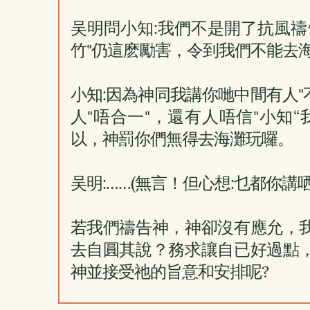
吴明問小知:我們不是開了抗風禱
竹"仍這麽勵害，令到我們不能去
小知:因為神同我講你哋中間有人"不
人"唔合一"，還有人唔信"小知“
以，神罰你們無得去海灘玩囉。
吴明:……(無言！但心想:乜都你講哂
若我們禱告神，神卻沒有應允，
去自圓其說？務求讓自已好過點
神並接受祂的旨意和安排呢?