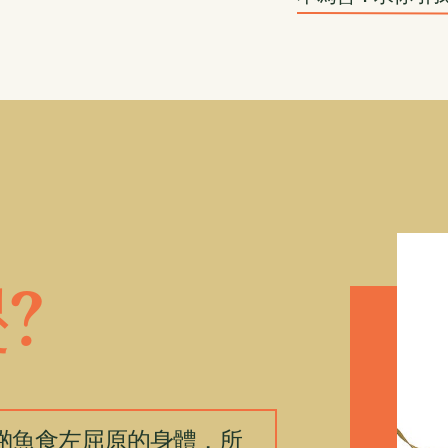
?
啲魚食左屈原的身體，所